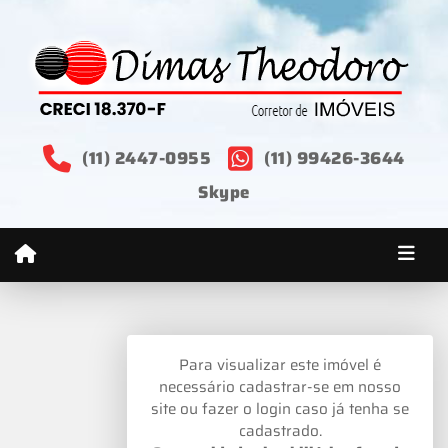
(11) 2447-0955
(11) 99426-3644
Skype
Para visualizar este imóvel é
necessário cadastrar-se em nosso
site ou fazer o login caso já tenha se
cadastrado.