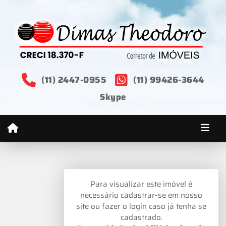
(11) 2447-0955
(11) 99426-3644
Skype
Para visualizar este imóvel é
necessário cadastrar-se em nosso
site ou fazer o login caso já tenha se
cadastrado.