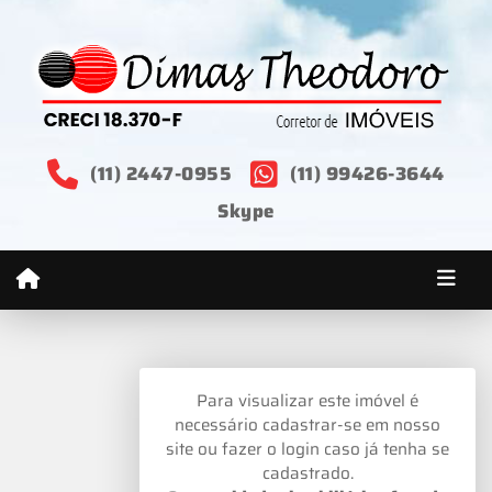
(11) 2447-0955
(11) 99426-3644
Skype
Para visualizar este imóvel é
necessário cadastrar-se em nosso
site ou fazer o login caso já tenha se
cadastrado.