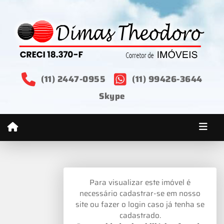
(11) 2447-0955
(11) 99426-3644
Skype
Para visualizar este imóvel é
necessário cadastrar-se em nosso
site ou fazer o login caso já tenha se
cadastrado.